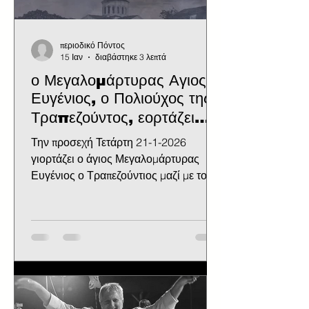
περιοδικό Πόντος
15 Ιαν
διαβάστηκε 3 λεπτά
ο Μεγαλομάρτυρας Αγιος
Ευγένιος, ο Πολιούχος της
Τραπεζούντος, εορτάζει
στις 21 Ιανουαρίου. Θα τον
Την προσεχή Τετάρτη 21-1-2026
ξεχάσουμε πάλι;
γιορτάζει ο άγιος Μεγαλομάρτυρας
Ευγένιος ο Τραπεζούντιος μαζί με τους
συναθλητές του αγίους Ουαλεριανό,
Κανίδιο και Ακύλα. Λίγα λόγια γι΄
αυτούς τους αγίους Από τα πρώτα
χριστιανικά χρόνια παρουσιάσθηκε μια
σκληρή περίοδος διωγμών των
Χριστιανών. Οι διωγμοί έλαβαν χώρα
και στην Τραπεζούντα, όπου
διακρίθηκαν οι Χριστιανοί άγιοι