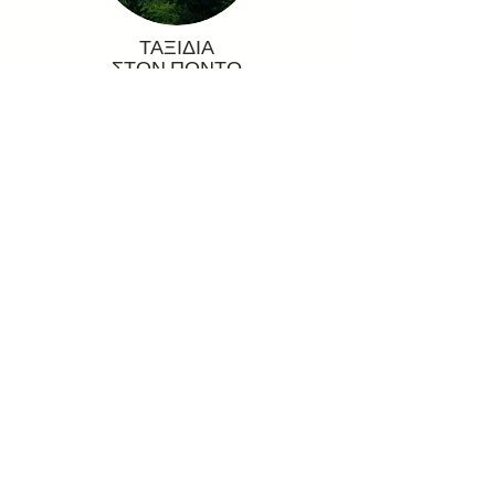
ΤΑΞΙΔΙΑ
ΣΤΟΝ ΠΟΝΤΟ
δέβα
Ελάτεν μετ' εμάς 'σ σην πατρίδαν
ΒΙΒΛΙΑ
ΓΙΑ ΤΟΝ ΠΟΝΤΟ