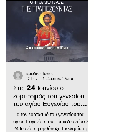
παλατιού. Ενώ η πόλη ξυπνούσε με τη
βουή του λιμ
περιοδικό Πόντος
17 Ιουν
διαβάστηκε 4 λεπτά
Στις 24 Ιουνίου ο
εορτασμός του γενεσίου
του αγίου Ευγενίου του
Τραπεζουντίου
Για τον εορτασμό του γενεσίου του
αγίου Ευγενίου του Τραπεζουντίου Στις
24 Ιουνίου η ορθόδοξη Εκκλησία τιμά