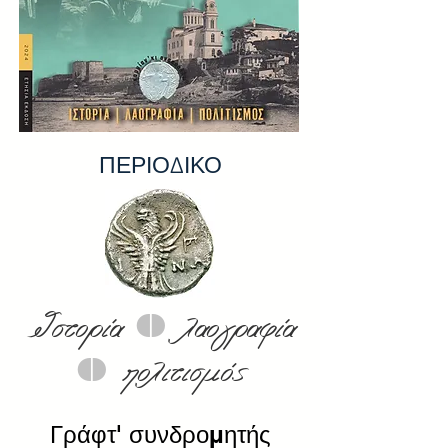
ΠΕΡΙΟΔΙΚΟ
0
Ιστορία
λαογραφία
0
πολιτισμός
Γράφτ' συνδρομητής