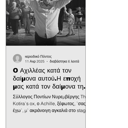
Ευγένιος, Ουαλεριανός, Κανίδιος και
Ακύλας, οι οποίοι είχαν βαθιές
χριστιανικές καταβολές, καθώς και
μόνο η παρουσία
περιοδικό Πόντος
11 Απρ 2025
διαβάστηκε 6 λεπτά
O Αχιλλέας κατά τον
δαίμονα αυτού.Η εποχή
μας κατά τον δαίμονα της
δικής του
Σύλλογος Ποντίων Νυρεμβέργης The
Kotira`s ox, ο Achille, ξέφωτος, `σας
έχω`, μ` ακράνοιγη αγκαλιά στο stage
τινάζει τη γλαρή ματιά του...