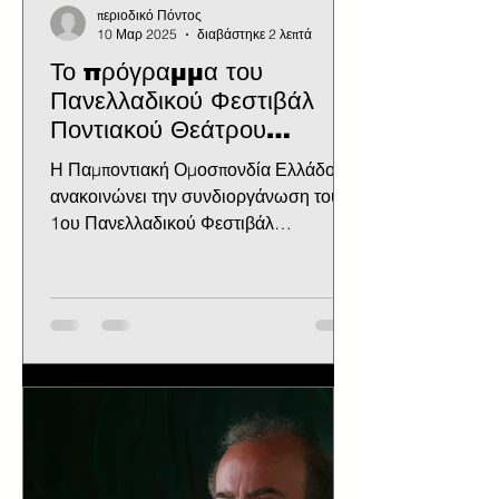
περιοδικό Πόντος
10 Μαρ 2025
διαβάστηκε 2 λεπτά
Το πρόγραμμα του
Πανελλαδικού Φεστιβάλ
Ποντιακού Θεάτρου
Παμποντιακής
Η Παμποντιακή Ομοσπονδία Ελλάδος
Ομοσπονδίας Ελλάδος
ανακοινώνει την συνδιοργάνωση του
1ου Πανελλαδικού Φεστιβάλ
Ποντιακού Θεάτρου με 2 Δήμους της...