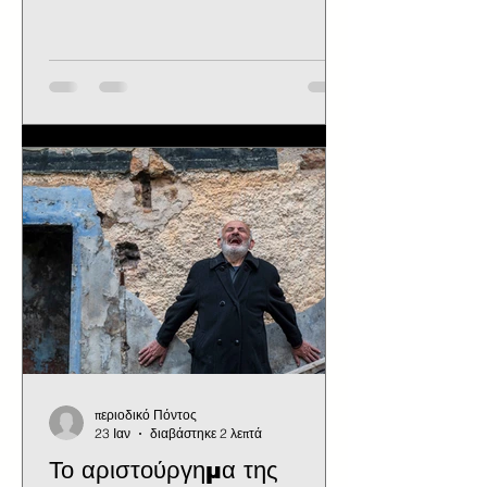
το γενέσιον του Τιμίου Προδρόμου,
καθώς και το γενέσιο του αγίου
Ευγενίου του Τραπεζουντίου. Με
αφορμή λοιπόν το γενέσιο του αγίου
Μεγαλομάρτυρα Ευγενίου, του
πολιούχου της Τραπεζούντας,
αφιερώνουμε λίγα λόγια στη φανέρωσή
του από τον ίδιο τον άγιο Ευγένιο. Οι
κάτοικοι της Τραπεζούντας
παρακαλούσαν πάντοτε τόσο τον
Τριαδικό Θεό, που ήταν χορηγός και
προνοητής της ζωής
περιοδικό Πόντος
23 Ιαν
διαβάστηκε 2 λεπτά
Το αριστούργημα της