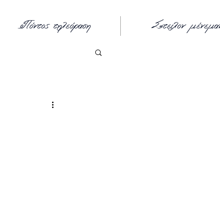
Πόντος τηλεόραση
Στείλον μένεμα
ος