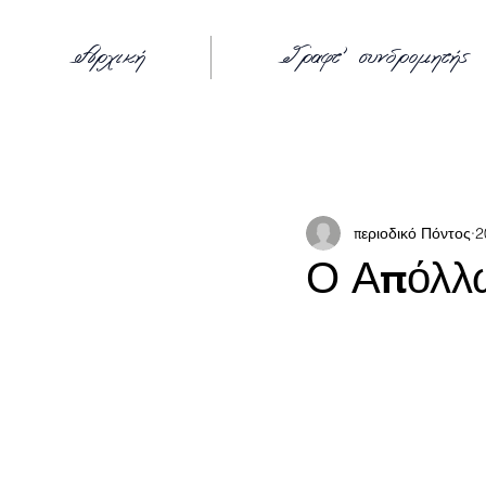
Αρχική
Γραφτ' συνδρομητής
π
περιοδικό Πόντος
2
Ο Απόλλω