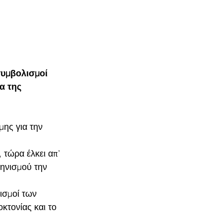
συμβολισμοί 
α της 
ης για την 
τώρα έλκει απ’ 
ληνισμού την 
ισμοί των 
κτονίας και το 