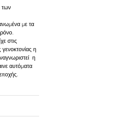
 των 
ανωμένα με τα 
χρόνο.
χε στις 
 γενοκτονίας η 
ναγνωριστεί  η 
αινε αυτόματα 
 εποχής.