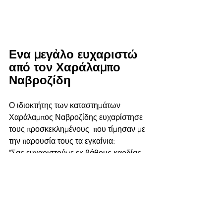
Ενα μεγἀλο ευχαριστώ 
από τον Χαράλαμπο 
Ναβροζίδη
Ο ιδιοκτήτης των καταστημάτων 
Χαράλαμπος Ναβροζίδης ευχαρίστησε 
τους προσκεκλημένους  που τίμησαν με 
την παρουσία τους τα εγκαίνια:
"Σας ευχαριστούμε εκ βάθους καρδίας...
Ο δρόμος ήταν και θα είναι πάντα 
ανηφορικός, μα σε αυτήν την διαδρομή 
έχουμε όλους εσάς να μας ωθείται, στα 
σωστά μας και στα λάθη μας.
Οι συνεργάτες μας και εκατοντάδες 