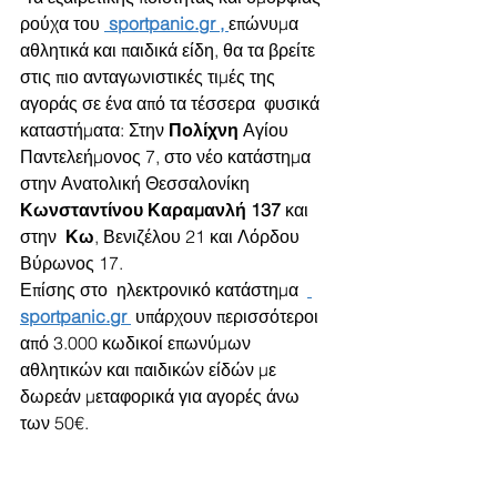
ρούχα του 
 sportpanic.gr
 , 
ε
πώνυμα 
αθλητικά και παιδικά είδη, θα τα βρείτε 
στις πιο ανταγωνιστικές τιμές της 
αγοράς σε ένα από τα τέσσερα  φυσικά 
καταστήματα: Στην 
Πολίχνη
 Αγίου 
Παντελεήμονος 7, στο νέο κατάστημα 
στην Ανατολική Θεσσαλονίκη 
Κωνσταντίνου Καραμανλή 137
 και 
στην 
 Κω
, Βενιζέλου 21 και Λόρδου 
Βύρωνος 17. 
Επίσης στο  ηλεκτρονικό κατάστημα  
sportpanic.gr
 υπάρχουν περισσότεροι 
από 3.000 κωδικοί επωνύμων 
αθλητικών και παιδικών είδών με 
δωρεάν μεταφορικά για αγορές άνω 
των 50€.