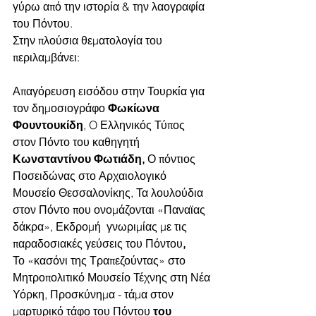
γύρω από την ιστορία & την λαογραφία 
του Πόντου.
Στην πλούσια θεματολογία του 
περιλαμβάνει:
Απαγόρευση εισόδου στην Τουρκία για 
τον δημοσιογράφο 
Φωκίωνα 
Φουντουκίδη
, O Ελληνικός Τύπος 
στον Πόντο του καθηγητή 
Κωνσταντίνου Φωτιάδη, 
Ο πόντιος 
Ποσειδώνας στο Αρχαιολογικό 
Μουσείο Θεσσαλονίκης, Τα λουλούδια 
στον Πόντο που ονομάζονται «Παναϊας 
δάκρα»,
 Εκδρομή  γνωριμίας με τις 
παραδοσιακές γεύσεις του Πόντου
,
Το «κασόνι της Τραπεζούντας»
στο 
Μητροπολιτικό Μουσείο Τέχνης στη Νέα 
Υόρκη, Προσκύνηµα - τάµα στον 
µαρτυρικό τάφο του Πόντου 
του 