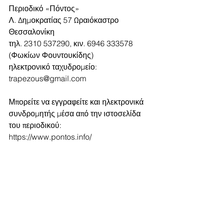
Περιοδικό «Πόντος»
Λ. Δημοκρατίας 57 Ωραιόκαστρο 
Θεσσαλονίκη
τηλ. 2310 537290, κιν. 6946 333578 
(Φωκίων Φουντουκίδης)
ηλεκτρονικό ταχυδρομείο: 
trapezous@gmail.com
Μπορείτε να εγγραφείτε και ηλεκτρονικά 
συνδρομητής μέσα από την ιστοσελίδα 
του περιοδικού:
https://www.pontos.info/
Ετήσια συνδρομή 20 ευρώ Ελλάδα, 45 
ευρώ Ευρώπη (4 εκδόσεις το χρόνο), με 
ταχυδρομική αποστολή
Τραπεζικοί λογαριασμοί: